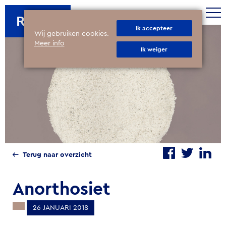
ROTIM
Ik accepteer
Wij gebruiken cookies.
Meer info
Ik weiger
Terug naar overzicht
Anorthosiet
26 JANUARI 2018